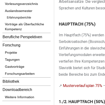
Arbeitsansätze. Die verglei
Vorlesungsverzeichnis
Sprachen und Kulturen besond
Auslandssemester
Erfahrungsberichte
HAUPTFACH (75%)
Vorträge als Überfachliche
Kompetenz
Im Hauptfach (75%) werden z
Berufliche Perspektiven
Serbokroatischen (Bosnisch/
Forschung
Einführungen in die slavisc
Projekte
Vertiefungsmodulen erweitern
Tagungen
vertiefen Ihre Kompetenzen z
Gastvorträge
Slavistik bietet sich für Stu
Forschungsarbeiten
beide Bereiche bis zum Ende
Bibliothek
↗︎
Musterverlaufsplan 75%
—
Downloadbereich
Weitere Information
1./2. HAUPTFACH (50%